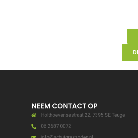
D
NEEM CONTACT OP
Holthoevensestraat 22, 7395 SE Teuge
06 2687 0072
info@schutgraszoden.nl