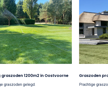
 graszoden 1200m2 in Oostvoorne
Graszoden pro
ge graszoden gelegd.
Prachtige graszo