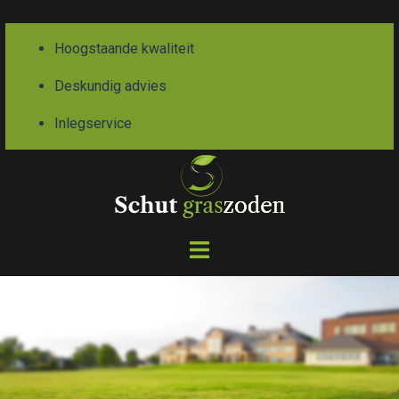
Hoogstaande kwaliteit
Deskundig advies
Inlegservice