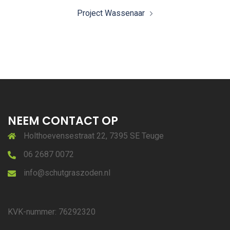
Project Wassenaar
NEEM CONTACT OP
Holthoevensestraat 22, 7395 SE Teuge
06 2687 0072
info@schutgraszoden.nl
KVK-nummer: 76292320