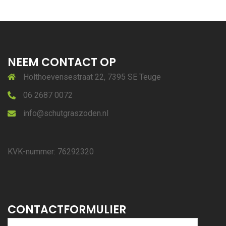
NEEM CONTACT OP
Holthoevensestraat 22, 7395 SE Teuge
06 2687 0072
info@schutgraszoden.nl
KVK-nummer: 76292320
CONTACTFORMULIER