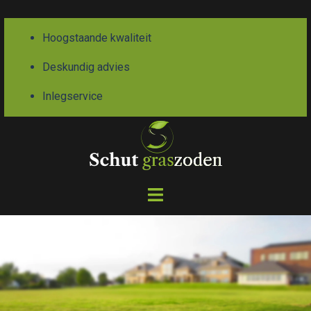
Hoogstaande kwaliteit
Deskundig advies
Inlegservice