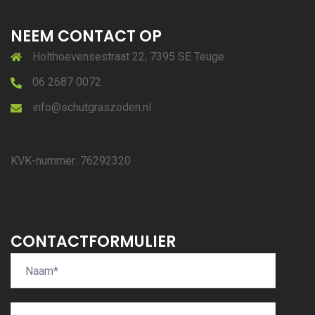
NEEM CONTACT OP
Holthoevensestraat 22, 7395 SE Teuge
06 2687 0072
info@schutgraszoden.nl
KVK-nummer: 76292320
CONTACTFORMULIER