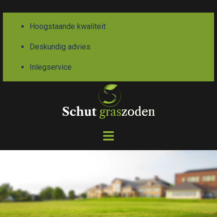
Hoogstaande kwaliteit
Deskundig advies
Inlegservice