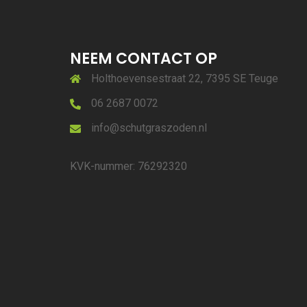
NEEM CONTACT OP
Holthoevensestraat 22, 7395 SE Teuge
06 2687 0072
info@schutgraszoden.nl
KVK-nummer: 76292320